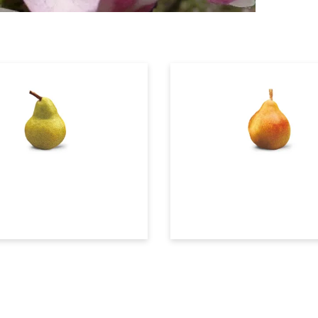
Bosc
Doyenné du Comice