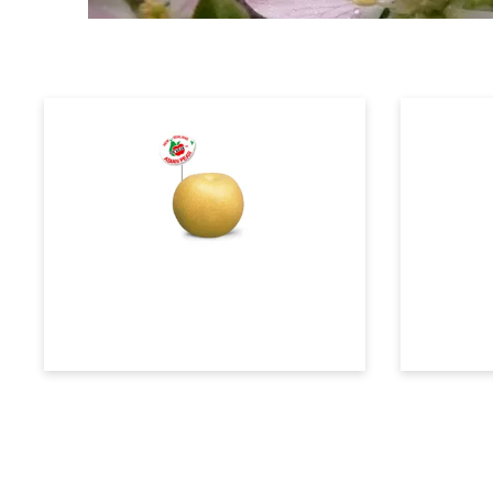
Asiatische Birnen
Beurré 