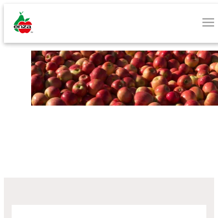
Bekijk onze appel- en
peervariëteiten