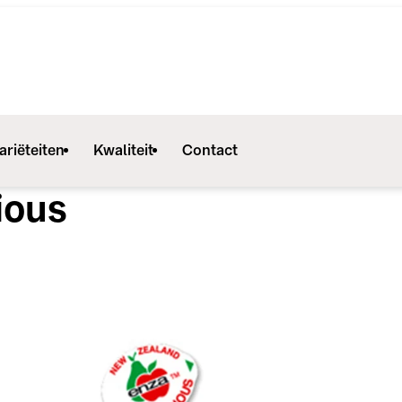
ariëteiten
Kwaliteit
Contact
ious